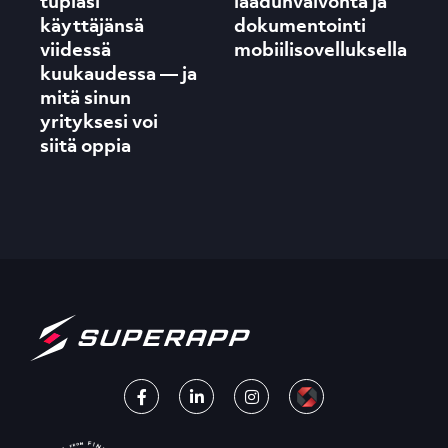
tuplasi
laadunvalvonta ja
käyttäjänsä
dokumentointi
viidessä
mobiilisovelluksella
kuukaudessa — ja
mitä sinun
yrityksesi voi
siitä oppia