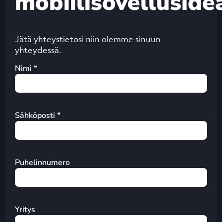
mobiilisovelluside
Jätä yhteystietosi niin olemme sinuun
yhteydessä.
Nimi *
Sähköposti *
Puhelinnumero
Yritys