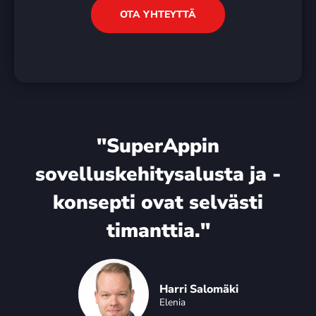
OTA YHTEYTTÄ
"SuperAppin
sovelluskehitysalusta ja -
konsepti ovat selvästi
timanttia."​
Harri Salomäki
Elenia