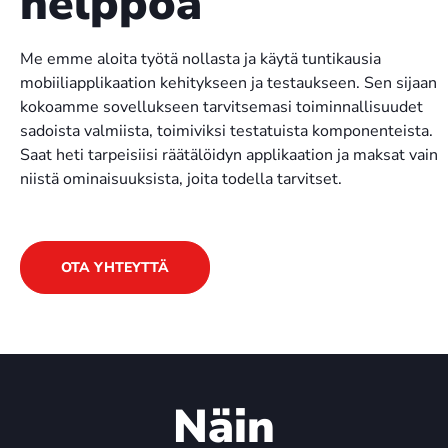
helppoa
Me emme aloita työtä nollasta ja käytä tuntikausia
mobiiliapplikaation kehitykseen ja testaukseen. Sen sijaan
kokoamme sovellukseen tarvitsemasi toiminnallisuudet
sadoista valmiista, toimiviksi testatuista komponenteista.
Saat heti tarpeisiisi räätälöidyn applikaation ja maksat vain
niistä ominaisuuksista, joita todella tarvitset.
OTA YHTEYTTÄ
Näin