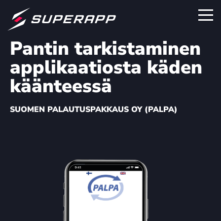
Pantin tarkistaminen
applikaatiosta käden
käänteessä
SUO­MEN PA­LAU­TUS­PAK­KAUS OY (PAL­PA)