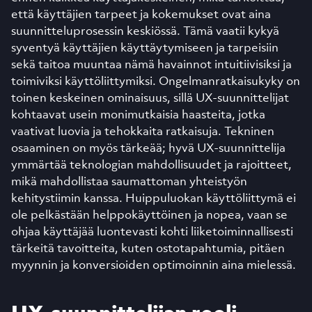
että käyttäjien tarpeet ja kokemukset ovat aina
suunnitteluprosessin keskiössä. Tämä vaatii kykyä
syventyä käyttäjien käyttäytymiseen ja tarpeisiin
sekä taitoa muuntaa nämä havainnot intuitiivisiksi ja
toimiviksi käyttöliittymiksi. Ongelmanratkaisukyky on
toinen keskeinen ominaisuus, sillä UX-suunnittelijat
kohtaavat usein monimutkaisia haasteita, jotka
vaativat luovia ja tehokkaita ratkaisuja. Tekninen
osaaminen on myös tärkeää; hyvä UX-suunnittelija
ymmärtää teknologian mahdollisuudet ja rajoitteet,
mikä mahdollistaa saumattoman yhteistyön
kehitystiimin kanssa. Huippuluokan käyttöliittymä ei
ole pelkästään helppokäyttöinen ja nopea, vaan se
ohjaa käyttäjää luontevasti kohti liiketoiminnallisesti
tärkeitä tavoitteita, kuten ostotapahtumia, pitäen
myynnin ja konversioiden optimoinnin aina mielessä.