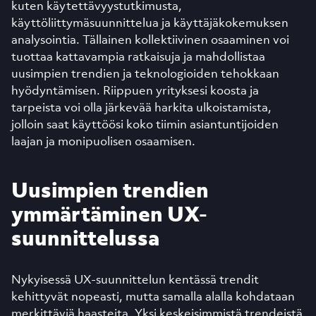
kuten käytettävyystutkimusta,
käyttöliittymäsuunnittelua ja käyttäjäkokemuksen
analysointia. Tällainen kollektiivinen osaaminen voi
tuottaa kattavampia ratkaisuja ja mahdollistaa
uusimpien trendien ja teknologioiden tehokkaan
hyödyntämisen. Riippuen yrityksesi koosta ja
tarpeista voi olla järkevää harkita ulkoistamista,
jolloin saat käyttöösi koko tiimin asiantuntijoiden
laajan ja monipuolisen osaamisen.
Uusimpien trendien
ymmärtäminen UX-
suunnittelussa
Nykyisessä UX-suunnittelun kentässä trendit
kehittyvät nopeasti, mutta samalla alalla kohdataan
merkittäviä haasteita. Yksi keskeisimmistä trendeistä