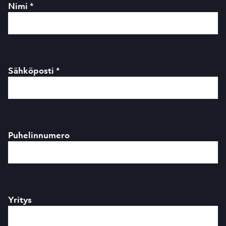
Nimi *
Sähköposti *
Puhelinnumero
Yritys