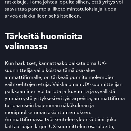
ratkaisuja. Tämä johtaa lopulta siihen, että yritys voi
saavuttaa parempia liiketoimintatuloksia ja luoda
arvoa asiakkailleen sekä itselleen.
Tärkeitä huomioita
valinnassa
Kun harkitset, kannattaako palkata oma UX-
suunnittelija vai ulkoistaa tämä osa-alue
ammattifirmalle, on tärkeää punnita molempien
vaihtoehtojen etuja. Vaikka oman UX-suunnittelijan
palkkaaminen voi tarjota jatkuvuutta ja syvällistä
ymmärrystä yrityksesi erityistarpeista, ammattifirma
tarjoaa usein laajemman näkökulman ja
monipuolisemman asiantuntemuksen.
Ammattifirmassa työskentelee yleensä tiimi, joka
kattaa laajan kirjon UX-suunnittelun osa-alueita,