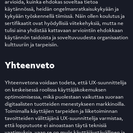
arvioida, kuinka ehdokas soveltaa tietoa
käytännössä, heidän ongelmanratkaisukykyään ja
kykyään työskennellä tiimissä. Näin ollen koulutus ja
sertifikaatit ovat hyödyllisiä viitekehyksiä, mutta ne
tulisi aina yhdistää kattavaan arviointiin ehdokkaan
käytännön taidoista ja soveltuvuudesta organisaation
kulttuuriin ja tarpeisiin.
Yhteenveto
Yhteenvetona voidaan todeta, että UX-suunnittelija
on keskeisessä roolissa käyttäjäkokemuksen
optimoimisessa, mikä puolestaan vaikuttaa suoraan
digitaalisten tuotteiden menestykseen markkinoilla.
Toimimalla käyttäjien tarpeiden ja liiketoiminnan
tavoitteiden välittäjänä UX-suunnittelija varmistaa,
että lopputuote ei ainoastaan täytä teknisiä
vaatimuksia, vaan se on myös käyttäjäystävällinen ja