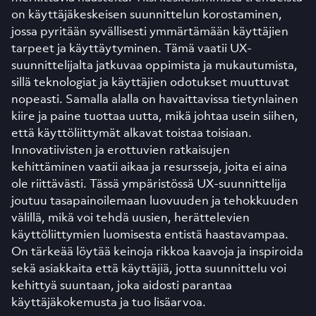
on käyttäjäkeskeisen suunnittelun korostaminen,
jossa pyritään syvällisesti ymmärtämään käyttäjien
tarpeet ja käyttäytyminen. Tämä vaatii UX-
suunnittelijalta jatkuvaa oppimista ja mukautumista,
sillä teknologiat ja käyttäjien odotukset muuttuvat
nopeasti. Samalla alalla on havaittavissa tietynlainen
kiire ja paine tuottaa uutta, mikä johtaa usein siihen,
että käyttöliittymät alkavat toistaa toisiaan.
Innovatiivisten ja erottuvien ratkaisujen
kehittäminen vaatii aikaa ja resursseja, joita ei aina
ole riittävästi. Tässä ympäristössä UX-suunnittelija
joutuu tasapainoilemaan luovuuden ja tehokkuuden
välillä, mikä voi tehdä uusien, herättelevien
käyttöliittymien luomisesta entistä haastavampaa.
On tärkeää löytää keinoja rikkoa kaavoja ja inspiroida
sekä asiakkaita että käyttäjiä, jotta suunnittelu voi
kehittyä suuntaan, joka aidosti parantaa
käyttäjäkokemusta ja tuo lisäarvoa.