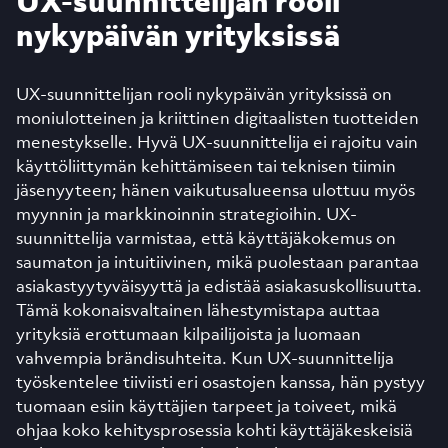
UX-suunnittelijan rooli
nykypäivän yrityksissä
UX-suunnittelijan rooli nykypäivän yrityksissä on
moniulotteinen ja kriittinen digitaalisten tuotteiden
menestykselle. Hyvä UX-suunnittelija ei rajoitu vain
käyttöliittymän kehittämiseen tai teknisen tiimin
jäsenyyteen; hänen vaikutusalueensa ulottuu myös
myynnin ja markkinoinnin strategioihin. UX-
suunnittelija varmistaa, että käyttäjäkokemus on
saumaton ja intuitiivinen, mikä puolestaan parantaa
asiakastyytyväisyyttä ja edistää asiakasuskollisuutta.
Tämä kokonaisvaltainen lähestymistapa auttaa
yrityksiä erottumaan kilpailijoista ja luomaan
vahvempia brändisuhteita. Kun UX-suunnittelija
työskentelee tiiviisti eri osastojen kanssa, hän pystyy
tuomaan esiin käyttäjien tarpeet ja toiveet, mikä
ohjaa koko kehitysprosessia kohti käyttäjäkeskeisiä