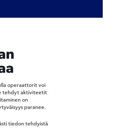
an
taa
lla operaattorit voi
le tehdyt aktiviteetit
oitaminen on
ytyväisyys paranee.
ästi tiedon tehdyistä