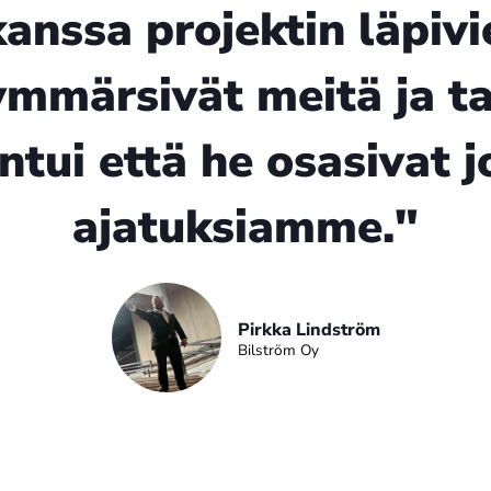
nssa projektin läpivien
ymmärsivät meitä ja t
untui että he osasivat 
ajatuksiamme."
Pirkka Lindström
Bilström Oy