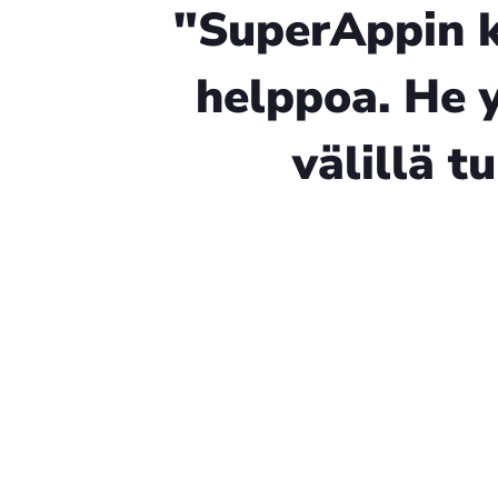
"SuperAppin ka
helppoa. He 
välillä t