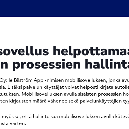
sovellus helpottama
en prosessien hallin
y:lle Bilström App -nimisen mobiilisovelluksen, jonka avu
ksia. Lisäksi palvelun käyttäjät voivat helposti kirjata autol
kutuksen. Mobiilisovelluksen avulla sisäisten prosessien h
sten kirjausten määrä vähenee sekä palvelunkäyttäjien ty
myös se, että hallinto saa mobiilisovelluksen avulla kätev
tusta varten.