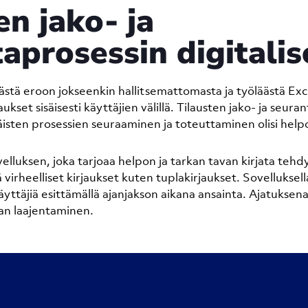
en jako- ja
aprosessin digitalis
ästä eroon jokseenkin hallitsemattomasta ja työläästä Exc
laukset sisäisesti käyttäjien välillä. Tilausten jako- ja seura
sisäisten prosessien seuraaminen ja toteuttaminen olisi he
elluksen, joka tarjoaa helpon ja tarkan tavan kirjata tehdy
 virheelliset kirjaukset kuten tuplakirjaukset. Sovelluksel
yttäjiä esittämällä ajanjakson aikana ansainta. Ajatuksena
an laajentaminen.