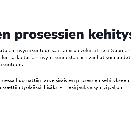
en prosessien kehity
autojen myyntikuntoon saattamispalveluita Etelä-Suomen 
lvelun tarkoitus on myyntikunnostaa niin vanhat kuin uudet
tikuntoon.
tuessa huomattiin tarve sisäisten prosessien kehitykseen. E
koettiin työlääksi. Lisäksi virhekirjauksia syntyi paljon.