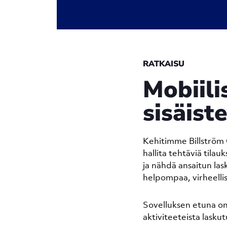
RATKAISU
Mobiili
sisäist
Kehitimme Billström O
hallita tehtäviä tilau
ja nähdä ansaitun las
helpompaa, virheelli
Sovelluksen etuna on 
aktiviteeteista lasku