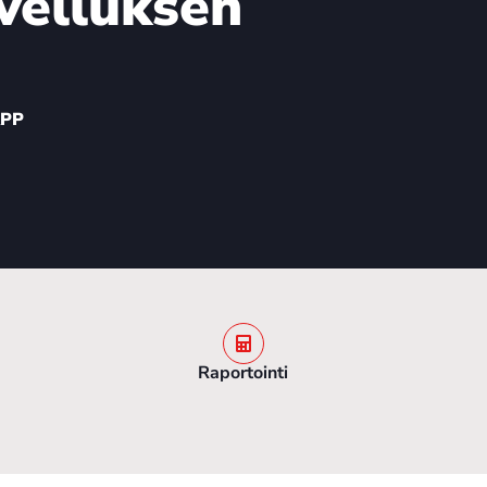
velluksen
APP
Raportointi