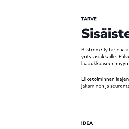
TARVE
Sisäist
Bilström Oy tarjoaa 
yritysasiakkaille. Pa
laadukkaaseen myyn
Liiketoiminnan laajen
jakaminen ja seuranta 
IDEA