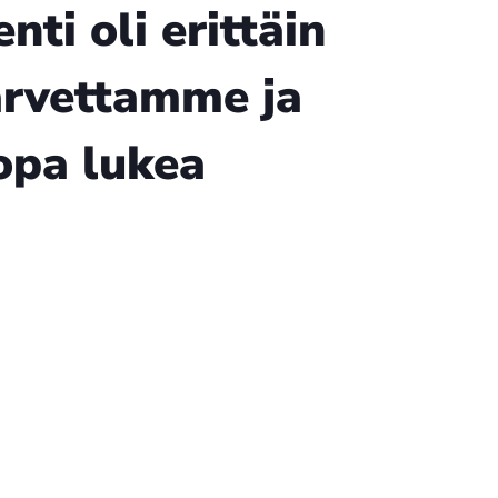
ti oli erittäin
arvettamme ja
jopa lukea