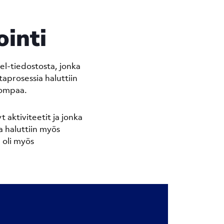
ointi
el-tiedostosta, jonka
ntaprosessia haluttiin
lpompaa.
t aktiviteetit ja jonka
la haluttiin myös
 oli myös