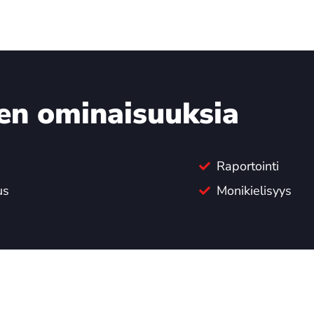
sen ominaisuuksia
Raportointi
us
Monikielisyys