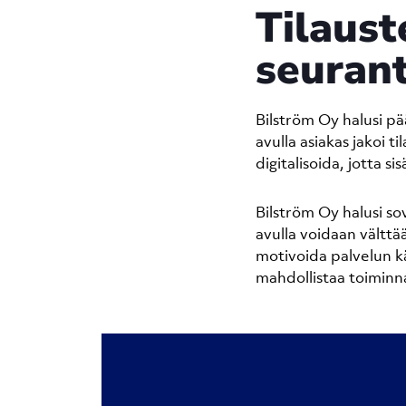
Tilaust
seurant
Bilström Oy halusi pä
avulla asiakas jakoi ti
digitalisoida, jotta 
Bilström Oy halusi sov
avulla voidaan välttää
motivoida palvelun kä
mahdollistaa toiminn