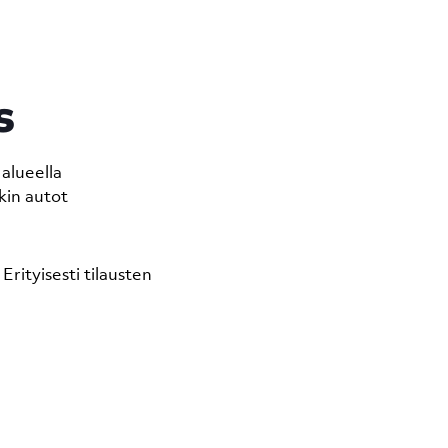
s
alueella
kin autot
rityisesti tilausten