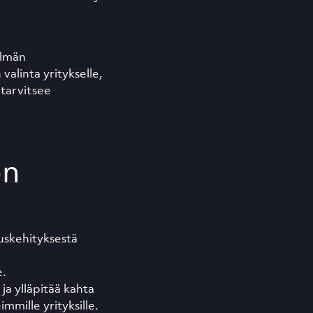
elmän
alinta yritykselle,
 tarvitsee
on
uskehityksestä
e.
 ja ylläpitää kahta
mmille yrityksille.