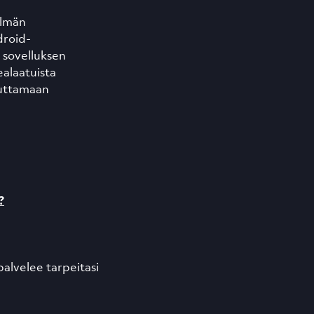
elmän
droid-
a sovelluksen
alaatuista
avuttamaan
?
palvelee tarpeitasi