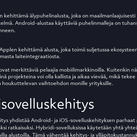
 kehittämä älypuhelinalusta, joka on maailmanlaajuisesti 
telmä. Android-alustaa käyttäviä puhelinmalleja on tuhans
vinneen.
pplen kehittämä alusta, joka toimii suljetussa ekosysteem
asta laiteintegraatiosta.
at merkittäviä pelaajia mobiilimarkkinoilla. Kuitenkin n
inä projekteina voi olla kallista ja aikaa vievää, mikä tekee
a houkuttelevan vaihtoehdon monille yrityksille.
sovelluskehitys
itys yhdistää Android- ja iOS-sovelluskehityksen parhaat
si ratkaisuksi. Hybridi-sovelluksissa käytetään yhtä yhte
lla alustoilla. Tämä vähentää kehitys- ja ylläpitokustannuk