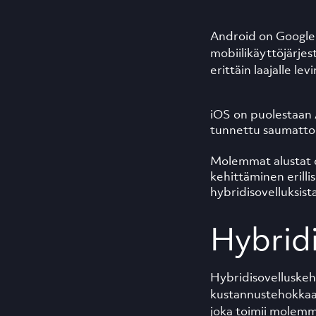
Android on Googlen
mobiilikäyttöjärjes
erittäin laajalle le
iOS on puolestaan A
tunnettu saumattom
Molemmat alustat ov
kehittäminen erillis
hybridisovelluksist
Hybridi
Hybridisovelluskeh
kustannustehokkaak
joka toimii molemmi