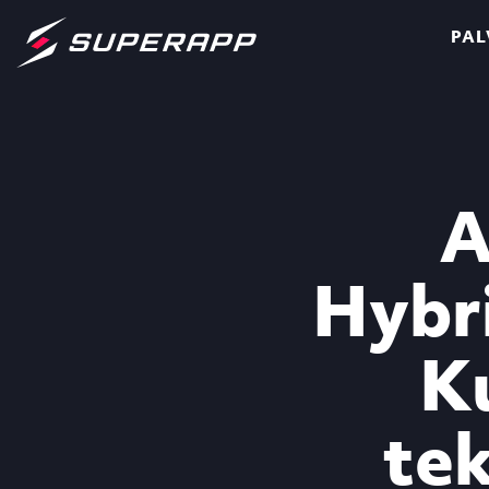
PAL
A
Hybri
Ku
tek