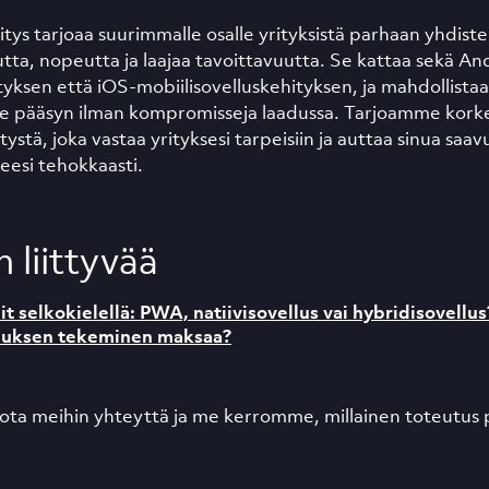
tys tarjoaa suurimmalle osalle yrityksistä parhaan yhdist
ta, nopeutta ja laajaa tavoittavuutta. Se kattaa sekä An
tyksen että iOS-mobiilisovelluskehityksen, ja mahdollista
e pääsyn ilman kompromisseja laadussa. Tarjoamme korke
tystä, joka vastaa yrityksesi tarpeisiin ja auttaa sinua sa
teesi tehokkaasti.
 liittyvää
t selkokielellä: PWA, natiivisovellus vai hybridisovellus
lluksen tekeminen maksaa?
, ota meihin yhteyttä ja me kerromme, millainen toteutus 