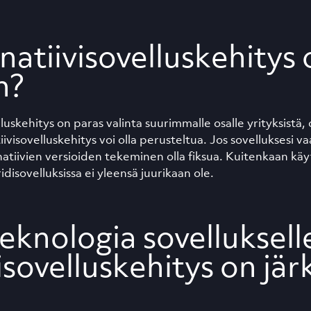
 natiivisovelluskehitys
n?
luskehitys on paras valinta suurimmalle osalle yrityksistä, 
tiivisovelluskehitys voi olla perusteltua. Jos sovelluksesi vaa
natiivien versioiden tekeminen olla fiksua. Kuitenkaan käy
ridisovelluksissa ei yleensä juurikaan ole.
eknologia sovellukselle
sovelluskehitys on jär