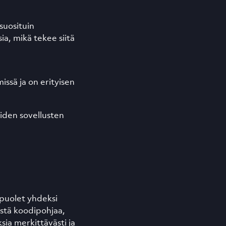
suosituin
ia, mikä tekee siitä
issä ja on erityisen
äiden sovellusten
 puolet yhdeksi
istä koodipohjaa,
sia merkittävästi ja