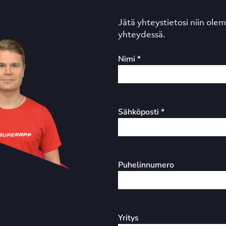
Jätä yhteystietosi niin ol
yhteydessä.
Nimi *
Sähköposti *
Puhelinnumero
Yritys