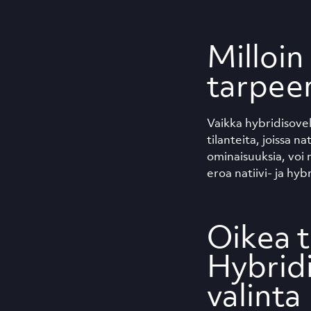
Milloin
tarpee
Vaikka hybridisovel
tilanteita, joissa na
ominaisuuksia, voi 
eroa natiivi- ja hyb
Oikea t
Hybridi
valinta