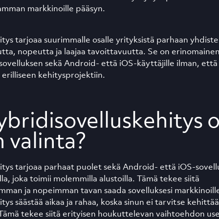
amman markkinoille pääsyn.
tys tarjoaa suurimmalle osalle yrityksistä parhaan yhdist
a, nopeutta ja laajaa tavoittavuutta. Se on erinomainen v
 sovelluksen sekä Android- että iOS-käyttäjille ilman, että
erilliseen kehitysprojektiin.
ybridisovelluskehitys 
n valinta?
itys tarjoaa parhaat puolet sekä Android- että iOS-sovell
la, joka toimii molemmilla alustoilla. Tämä tekee siitä
man ja nopeimman tavan saada sovelluksesi markkinoill
ys säästää aikaa ja rahaa, koska sinun ei tarvitse kehittää
a. Tämä tekee siitä erityisen houkuttelevan vaihtoehdon usei