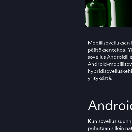
Mobiilisovelluksen 
päätöksentekoa. Yks
sovellus Androidill
Android-mobiilisove
hybridisovelluskehi
yrityksistä.
Android
Kun sovellus suunnit
puhutaan silloin nat