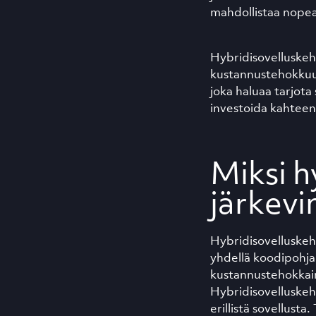
mahdollistaa nope
Hybridisovelluskehi
kustannustehokkuutt
joka haluaa tarjota
investoida kahteen 
Miksi h
järkevi
Hybridisovelluskeh
yhdellä koodipohjal
kustannustehokkaim
Hybridisovelluskehit
erillistä sovellust