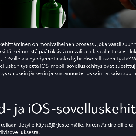
kehittäminen on monivaiheinen prosessi, joka vaatii suunn
i tärkeimmistä päätöksistä on valita oikea alusta sovellu
e, iOS:ille vai hyödynnetäänkö hybridisovelluskehitystä? V
lluskehitys että iOS-mobiilisovelluskehitys ovat suosittuj
tys on usein järkevin ja kustannustehokkain ratkaisu suur
- ja iOS-sovelluskehi
ellaan tietylle käyttöjärjestelmälle, kuten Androidille tai 
iivisovelluksesta.