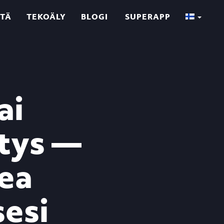
TTÄ
TEKOÄLY
BLOGI
SUPERAPP
ai
itys —
kea
sesi