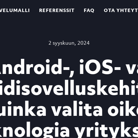
VELUMALLI
REFERENSSIT
FAQ
OTA YHTEY
2 syyskuun, 2024
ndroid-, iOS- v
disovelluskeh
inka valita oi
nologia yrityk