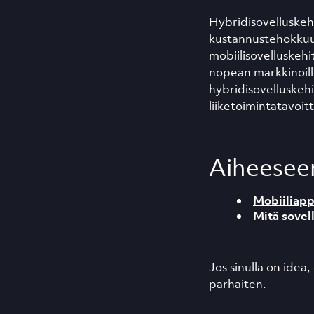
Hybridisovelluskehi
kustannustehokkuut
mobiilisovelluskehi
nopean markkinoill
hybridisovelluskehi
liiketoimintatavoit
Aiheeseen
Mobiiliappi
Mitä sove
Jos sinulla on idea
parhaiten.