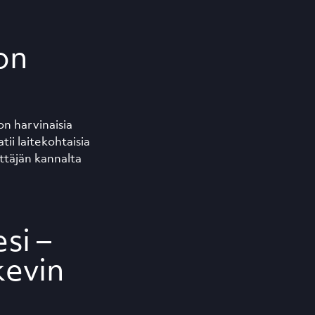
 on
on harvinaisia
tii laitekohtaisia
ttäjän kannalta
si –
kevin