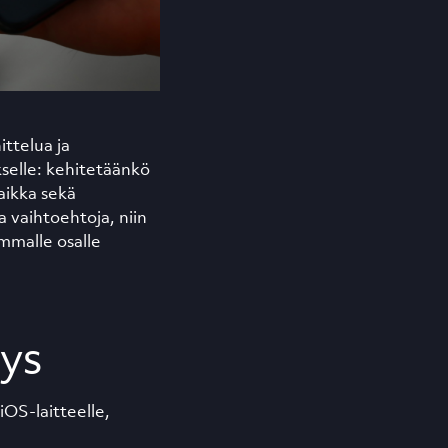
ittelua ja
kselle: kehitetäänkö
aikka sekä
a vaihtoehtoja, niin
immalle osalle
tys
iOS-laitteelle,