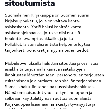
sitoutumista
Suomalainen Kirjakauppa on Suomen suurin
kirjakauppaketju, jolla on valtava kanta-
asiakaskanta. Yhtiö halusi kehittää kanta-
asiakasohjelmaansa, jotta se olisi entistä
houkuttelevampi asiakkaille, ja jotta
Pöllöklubilaisten olisi entistä helpompi löytää
tarjoukset, bonukset ja myymälöiden tiedot.
Mobiilisovelluksella haluttiin sitouttaa ja osallistaa
asiakkaita tarjoamalla kanava räätälöityjen
ilmoitusten lähettämiseen, personoitujen tarjousten
esittämiseen ja ainutlaatuisen sisällön tarjoamiseen.
Samalla haluttiin tehostaa uusasiakashankintaa.
Nämä ominaisuudet yhdistettynä helppoon ja
selkeään käyttöliittymään auttaa Suomalaista
Kirjakauppaa lisäämään asiakastyytyväisyyttä ja