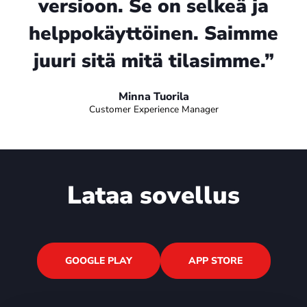
versioon. Se on selkeä ja
helppokäyttöinen. Saimme
juuri sitä mitä tilasimme.”
Minna Tuorila
Customer Experience Manager
Lataa sovellus
GOOGLE PLAY
APP STORE