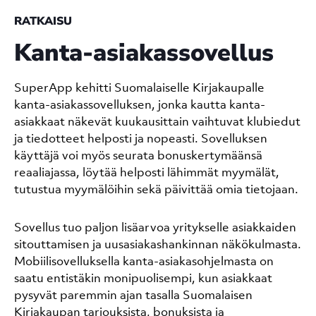
RATKAISU
Kanta-asiakassovellus
SuperApp kehitti Suomalaiselle Kirjakaupalle
kanta-asiakassovelluksen, jonka kautta kanta-
asiakkaat näkevät kuukausittain vaihtuvat klubiedut
ja tiedotteet helposti ja nopeasti. Sovelluksen
käyttäjä voi myös seurata bonuskertymäänsä
reaaliajassa, löytää helposti lähimmät myymälät,
tutustua myymälöihin sekä päivittää omia tietojaan.
Sovellus tuo paljon lisäarvoa yritykselle asiakkaiden
sitouttamisen ja uusasiakashankinnan
näkökulmasta.
Mobiilisovelluksella kanta-asiakasohjelmasta on
saatu entistäkin monipuolisempi, kun asiakkaat
pysyvät paremmin ajan tasalla Suomalaisen
Kirjakaupan tarjouksista, bonuksista ja